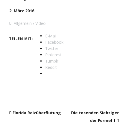
2. März 2016
Allgemein
Video
E-Mail
TEILEN MIT:
Facebook
Twitter
Pinterest
Tumblr
Reddit
Florida Reizüberflutung
Die tosenden Siebziger
der Formel 1