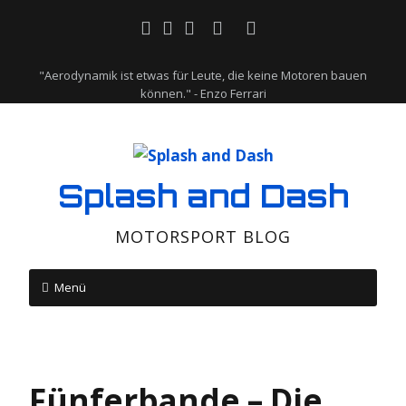
"Aerodynamik ist etwas für Leute, die keine Motoren bauen
können." - Enzo Ferrari
Splash and Dash
MOTORSPORT BLOG
Menü
Fünferbande – Die