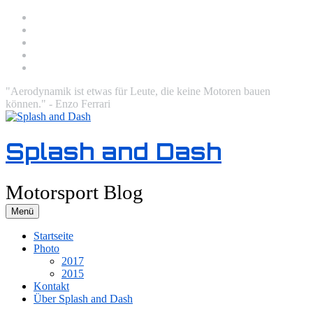
Zum
Facebook
Inhalt
Twitter
springen
Instagram
Email
RSS
"Aerodynamik ist etwas für Leute, die keine Motoren bauen
können." - Enzo Ferrari
Splash and Dash
Motorsport Blog
Menü
Startseite
Photo
2017
2015
Kontakt
Über Splash and Dash