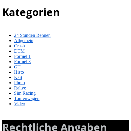
Kategorien
24 Stunden Rennen
Allgemein
Crash
DTM
Formel 1
Formel 3
GT
Histo
Kart
Photo
Rallye
Sim Racing
Tourenwagen
Video
Rechtliche Angaben