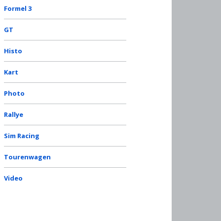
Formel 3
GT
Histo
Kart
Photo
Rallye
Sim Racing
Tourenwagen
Video