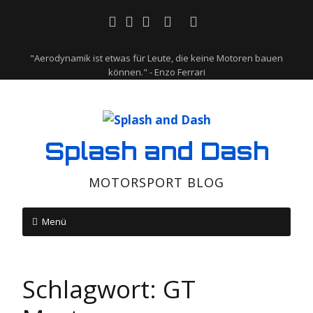
"Aerodynamik ist etwas für Leute, die keine Motoren bauen
können." - Enzo Ferrari
Splash and Dash
MOTORSPORT BLOG
Menü
Schlagwort:
GT