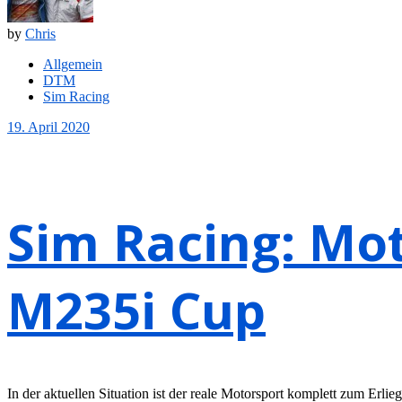
by
Chris
Allgemein
DTM
Sim Racing
19. April 2020
Sim Racing: M
M235i Cup
In der aktuellen Situation ist der reale Motorsport komplett zum Er