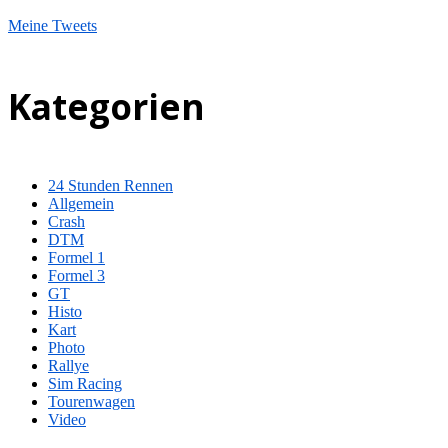
Meine Tweets
Kategorien
24 Stunden Rennen
Allgemein
Crash
DTM
Formel 1
Formel 3
GT
Histo
Kart
Photo
Rallye
Sim Racing
Tourenwagen
Video