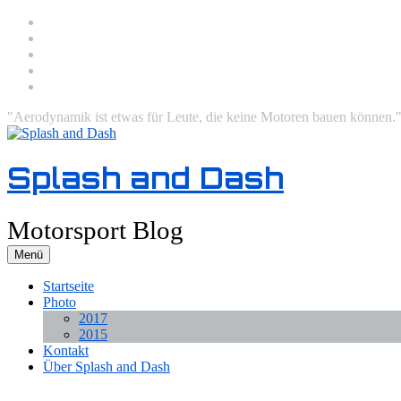
Zum
Facebook
Inhalt
Twitter
springen
Instagram
Email
RSS
"Aerodynamik ist etwas für Leute, die keine Motoren bauen können."
Splash and Dash
Motorsport Blog
Menü
Startseite
Photo
2017
2015
Kontakt
Über Splash and Dash