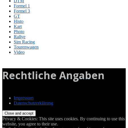
DTM
Formel 1
Formel 3
GT
Histo
Kart
Photo
Rallye
Sim Racing
Tourenwagen
Video
Rechtliche Angaben
Impressum
Datenschutzerklärung
Privacy & Cookies: This site uses cookies. By continuing to use this
website, you agree to their use.