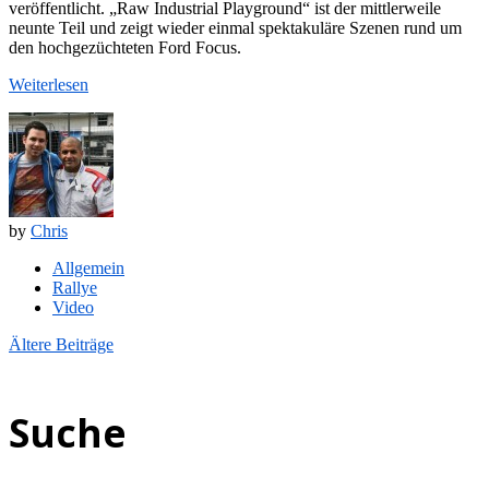
veröffentlicht. „Raw Industrial Playground“ ist der mittlerweile
neunte Teil und zeigt wieder einmal spektakuläre Szenen rund um
den hochgezüchteten Ford Focus.
Weiterlesen
by
Chris
Allgemein
Rallye
Video
Navigation
Ältere Beiträge
innerhalb
von
Beiträgen
Suche