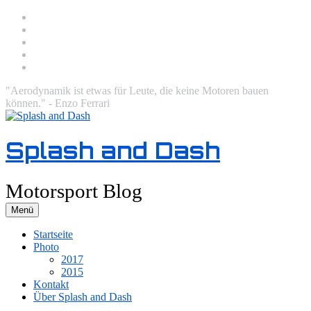
Zum
Facebook
Inhalt
Twitter
springen
Instagram
Email
RSS
"Aerodynamik ist etwas für Leute, die keine Motoren bauen
können." - Enzo Ferrari
Splash and Dash
Motorsport Blog
Menü
Startseite
Photo
2017
2015
Kontakt
Über Splash and Dash