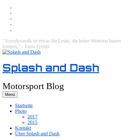
Zum
Facebook
Inhalt
Twitter
springen
Instagram
Email
RSS
"Aerodynamik ist etwas für Leute, die keine Motoren bauen
können." - Enzo Ferrari
Splash and Dash
Motorsport Blog
Menü
Startseite
Photo
2017
2015
Kontakt
Über Splash and Dash